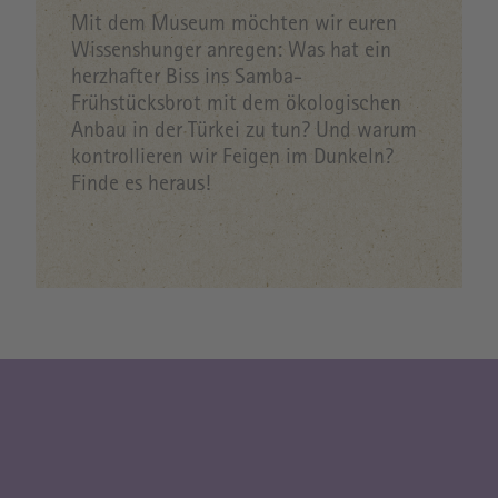
Mit dem Museum möchten wir euren
Wissenshunger anregen: Was hat ein
herzhafter Biss ins Samba-
Frühstücksbrot mit dem ökologischen
Anbau in der Türkei zu tun? Und warum
kontrollieren wir Feigen im Dunkeln?
Finde es heraus!