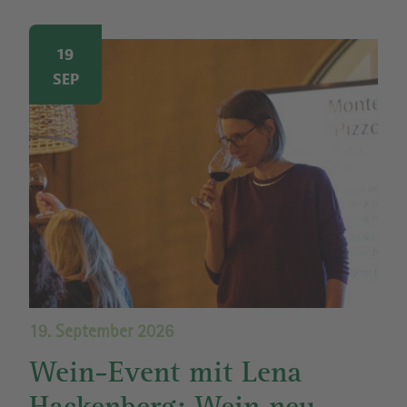
Image
19
SEP
19. September 2026
Wein-Event mit Lena