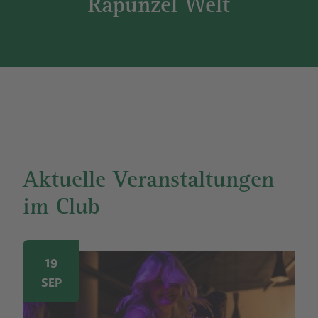
Rapunzel Welt
Aktuelle Veranstaltungen
im Club
Image
19
SEP