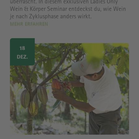
überrascht. In diesem exklusiven Ladies Only
Wein & Körper Seminar entdeckst du, wie Wein
je nach Zyklusphase anders wirkt.
MEHR ERFAHREN
Image
18
DEZ.