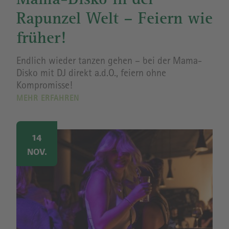
Mama-Disko in der
Rapunzel Welt – Feiern wie
früher!
Endlich wieder tanzen gehen – bei der Mama-
Disko mit DJ direkt a.d.O., feiern ohne
Kompromisse!
MEHR ERFAHREN
Image
14
NOV.