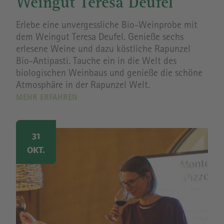
Weingut Teresa Deufel
Erlebe eine unvergessliche Bio-Weinprobe mit
dem Weingut Teresa Deufel. Genieße sechs
erlesene Weine und dazu köstliche Rapunzel
Bio-Antipasti. Tauche ein in die Welt des
biologischen Weinbaus und genieße die schöne
Atmosphäre in der Rapunzel Welt.
MEHR ERFAHREN
Image
31
OKT.