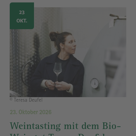
Image
23
OKT.
Bildrechte
© Teresa Deufel
23. Oktober 2026
Weintasting mit dem Bio-