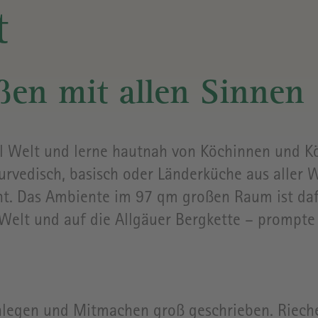
YOGASTUDIO
RAPUNZE
t
WELT
WEINKELLER
& CLUB
ANFAHRT
en mit allen Sinnen
KOCHWERKSTATT
ÖFFNUNG
 Welt und lerne hautnah von Köchinnen und K
yurvedisch, basisch oder Länderküche aus aller 
ALLE
VERANSTALTUNGEN
PREISE
t. Das Ambiente im 97 qm großen Raum ist dafü
&
 Welt und auf die Allgäuer Bergkette – prompte
TICKETS
GEBÄUDE
nlegen und Mitmachen groß geschrieben. Riech