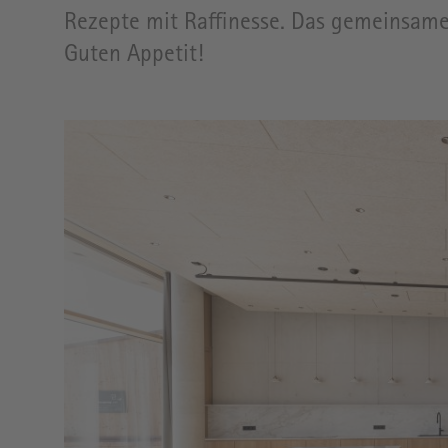
MARKT
Rezepte mit Raffinesse. Das gemeinsame 
Guten Appetit!
KAFFEELADEN
Image