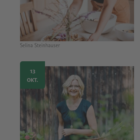
Bildrechte
Selina Steinhauser
Image
13
OKT.