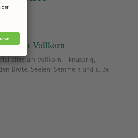
cken mit Vollkorn
Mal alles um Vollkorn – knusprig,
rden Brote, Seelen, Semmeln und süße