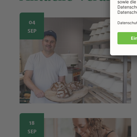
Image
04
SEP
Image
18
SEP