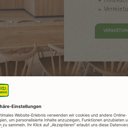
Holzküc
Vermietu
VERMIETUN
ltungen in der Kochwe