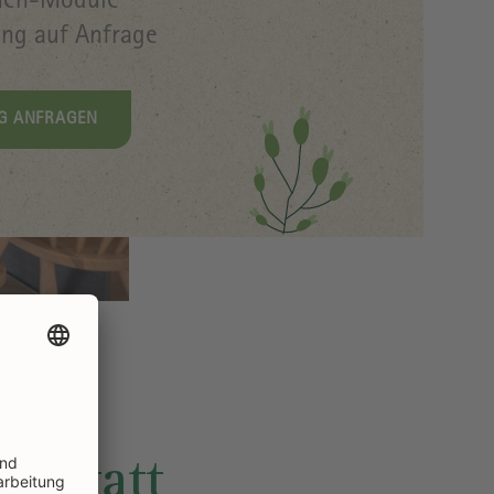
hen-Module
ng auf Anfrage
G ANFRAGEN
rkstatt