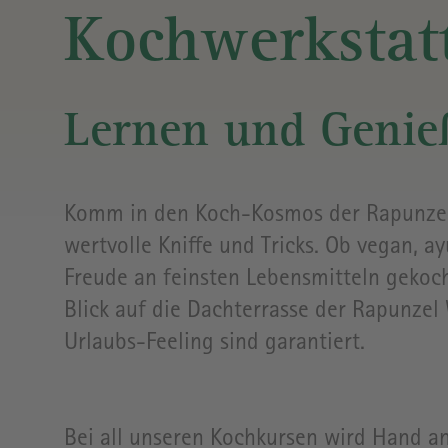
MUSEUM
RÖSTEREI
&
UND
&
CAFÉ/
Kochwerkstat
STELLPLATZ
BULLI
KONFERENZRÄUME
BISTRO
BÄCKEREI &
Lernen und Genieß
KONDITOREI
Komm in den Koch-Kosmos der Rapunzel
RAPUNZEL
CASINO
wertvolle Kniffe und Tricks. Ob vegan, a
(ÖFFENTLICHES
Freude an feinsten Lebensmitteln
gekoch
MITARBEITER-
Blick auf die Dachterrasse der Rapunzel
RESTAURANT
AUF DEM
Urlaubs-Feeling sind garantiert.
FIRMENGELÄNDE)
Bei all unseren Kochkursen wird Hand a
BIO-