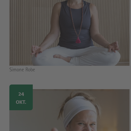
Bildrechte
Simone Robe
Image
24
OKT.