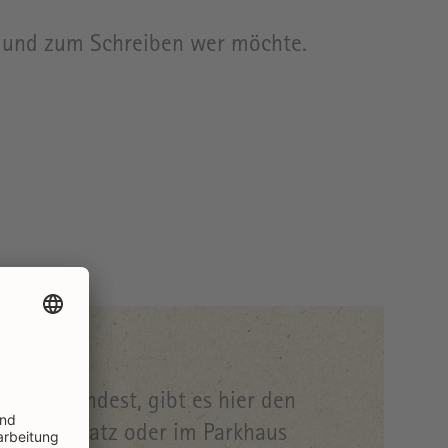
n und zum Schreiben wer möchte.
recht findest, gibt es hier den
en Parkplatz oder im Parkhaus