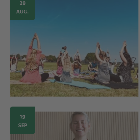
Image
29
AUG.
Image
19
SEP