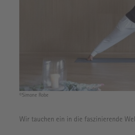
BIO-
MARKT
KAFFEELADEN
Bildrechte
©Simone Robe
Wir tauchen ein in die faszinierende Wel