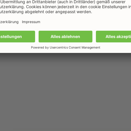
rken, sodass der Ladenparkplatz für die Ladenku
DOWNLOAD (1009.35 KB)