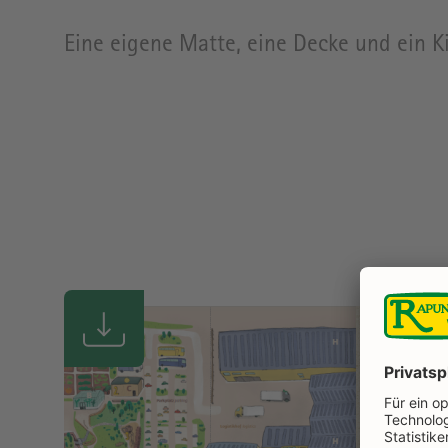
Eine eigene Matte, eine Decke und ein 
La
Da
Üb