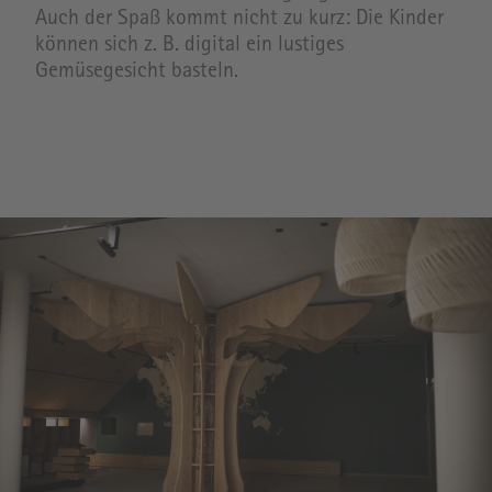
Auch der Spaß kommt nicht zu kurz: Die Kinder
können sich z. B. digital ein lustiges
Gemüsegesicht basteln.
Image