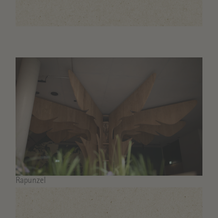
Image
Bildrechte
Rapunzel