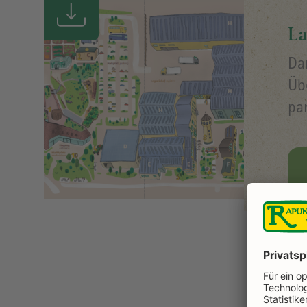
La
Da
Üb
pa