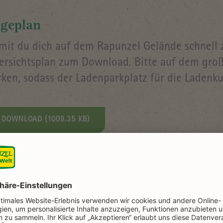
geplan
mit du dich auf dem Rapunzel Gelände schnell zu
ersichtsplan zum Download. Bitte auf dem groß
rken, sodass der Ladenparkplatz für die Ladenku
DOWNLOAD (1009.35 KB)