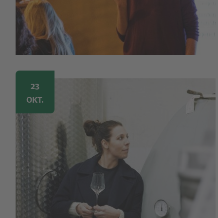
Image
23
OKT.