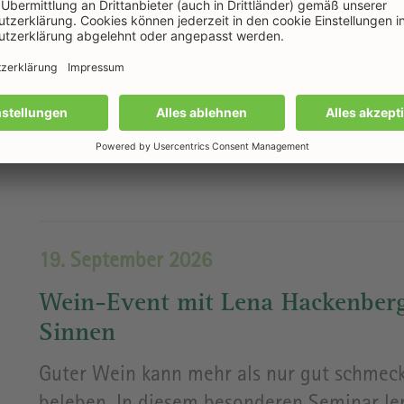
19. September 2026
Wein-Event mit Lena Hackenberg
Sinnen
Guter Wein kann mehr als nur gut schmeck