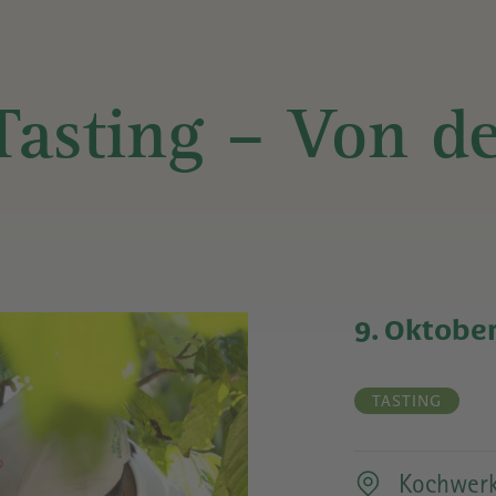
DIE
YOGASTUDIO
RAPUNZE
asting – Von de
WELT
WEINKELLER
& CLUB
ANFAHRT
KOCHWERKSTATT
ÖFFNUNG
9. Oktober
ALLE
VERANSTALTUNGEN
PREISE
TASTING
&
TICKETS
Kochwerk