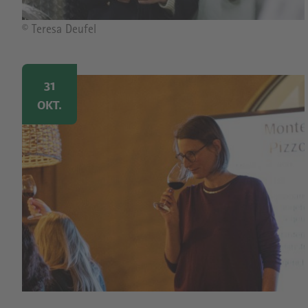
Bildrechte
© Teresa Deufel
Image
31
OKT.