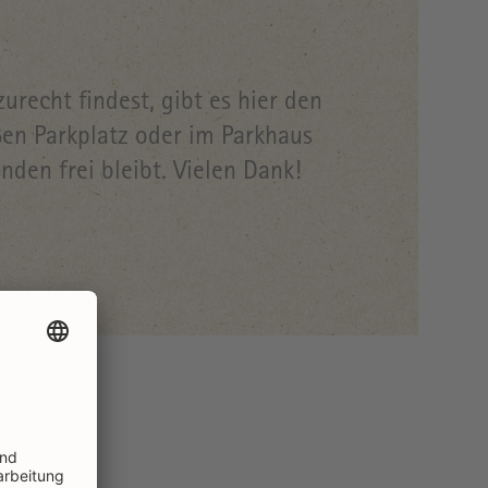
recht findest, gibt es hier den
en Parkplatz oder im Parkhaus
nden frei bleibt. Vielen Dank!